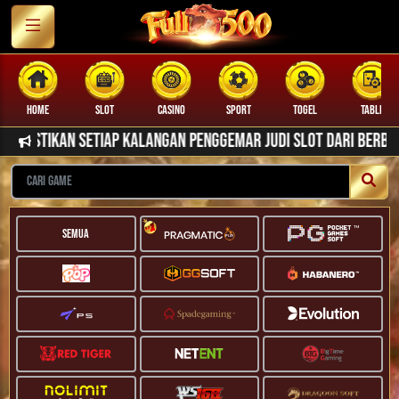
SLOT
CASINO
SPORT
TOGEL
TABLE
FISHIN
stikan Setiap Kalangan Penggemar Judi Slot Dari Berbagai J
Semua