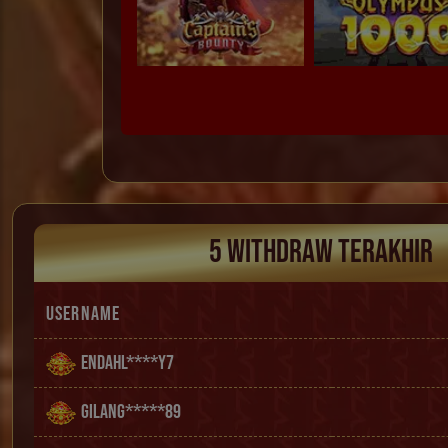
5 WITHDRAW TERAKHIR
USERNAME
Mi*****rk19
Ilham*****99