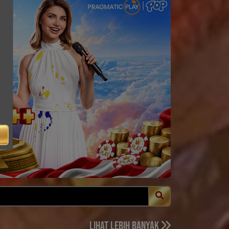
Dev*****ni
IDR
9,876,543
Captain's Bounty
Arif*****in
IDR
19,876,543
Mahjong Ways 2
Cha*****22
IDR
5,678,901
golden city 2
Bag*****as
IDR
28,765,432
Mahjong Ways 2
Yant*****66
Lihat lebih banyak