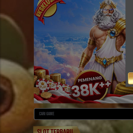
SLOT TERBARU