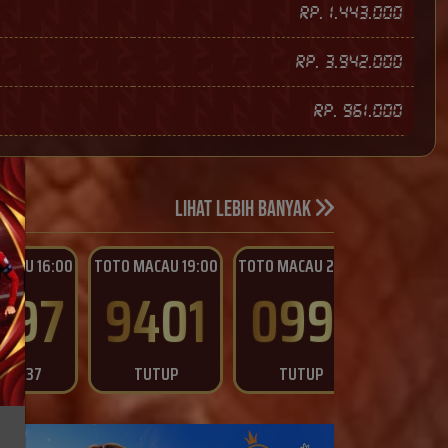
Rp. 961.000
Fajar*****om
IDR
13,210,987
Rp. 297.000
Gate of Olympus 1000
Bam*****es
IDR
7,654,321
Rp. 1.401.000
Lucky Neko
Lihat lebih banyak
Riz*****an
ACAU 19:00
TOTO MACAU 22:00
TOTO MACAU 23:00
TOTO MAC
IDR
25,432,109
401
0991
1563
21
Gate of Olympus Super Scatter
Gaz*****77
IDR
12,988,268
UTUP
TUTUP
00 : 51 : 31
01 : 5
Fortune Gods