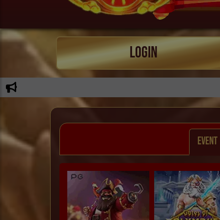
LOGIN
FULL500 : Masuk & Register Website Tre
EVENT