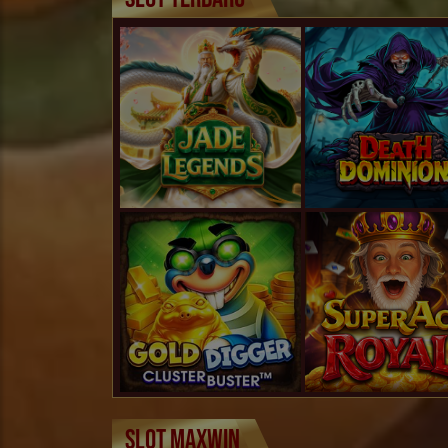
SLOT MAXWIN