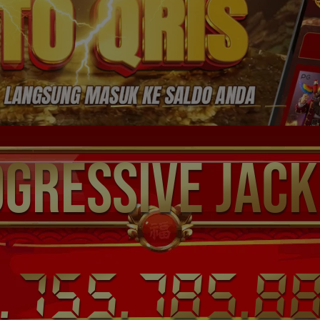
GRESSIVE JAC
.758.385.6