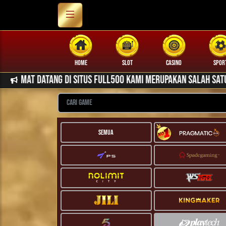
HOME
SLOT
CASINO
SPOR
tus Slot Online Gacor Bet 100 Perak Mudah Menang! Kami Mem
Semua