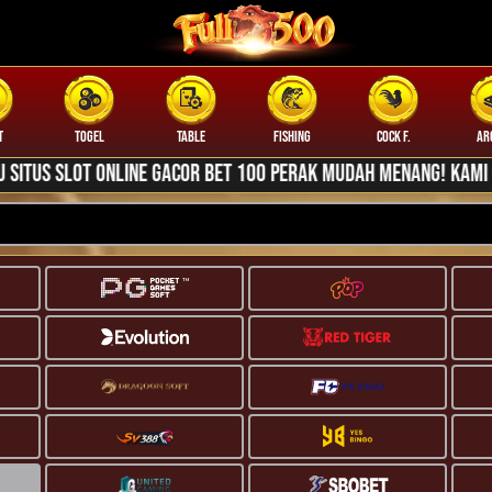
T
TOGEL
TABLE
FISHING
COCK F.
AR
astikan Setiap Kalangan Penggemar Judi Slot Dari Berbagai 